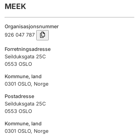
MEEK
Årsrekneskap
Innsending og forseinkingsgebyr
Organisasjonsnummer
926 047 787
Tinglysing
Forretningsadresse
Seilduksgata 25C
0553
OSLO
Jeger
Betaling og jegeravgiftskort
Kommune, land
0301
OSLO
,
Norge
Ektepaktrettleiaren
Postadresse
Seilduksgata 25C
0553
OSLO
Andre tema
Kommune, land
0301
OSLO
,
Norge