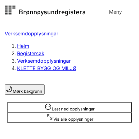
Hopp
Meny
Registersøk
til
Søk
Velg språk
innhald
Verksemdopplysningar
Aksjeselskap
Registrere, endre, slette
Heim
Registersøk
Verksemdopplysningar
Enkeltpersonføretak
KLETTE BYGG OG MILJØ
Registrere, endre, slette
Mørk bakgrunn
Lag og foreining
Registrere, endre, slette
Opplysninger er skjult
Last ned opplysningar
Vis alle opplysninger
Fleire organisasjonsformer