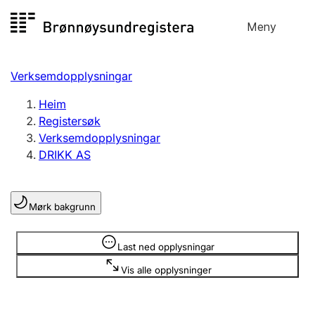
Hopp
Meny
Registersøk
til
Søk
Velg språk
innhald
Verksemdopplysningar
Aksjeselskap
Registrere, endre, slette
Heim
Registersøk
Verksemdopplysningar
Enkeltpersonføretak
DRIKK AS
Registrere, endre, slette
Mørk bakgrunn
Lag og foreining
Registrere, endre, slette
Opplysninger er skjult
Last ned opplysningar
Vis alle opplysninger
Fleire organisasjonsformer