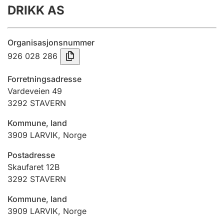
DRIKK AS
Årsrekneskap
Innsending og forseinkingsgebyr
Organisasjonsnummer
926 028 286
Tinglysing
Forretningsadresse
Vardeveien 49
3292
STAVERN
Jeger
Betaling og jegeravgiftskort
Kommune, land
3909
LARVIK
,
Norge
Ektepaktrettleiaren
Postadresse
Skaufaret 12B
3292
STAVERN
Andre tema
Kommune, land
3909
LARVIK
,
Norge