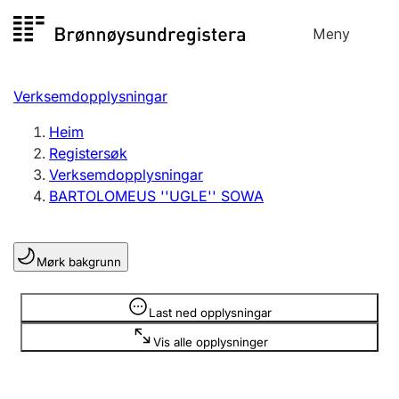
Hopp
Meny
Registersøk
til
Søk
Velg språk
innhald
Verksemdopplysningar
Aksjeselskap
Registrere, endre, slette
Heim
Registersøk
Verksemdopplysningar
Enkeltpersonføretak
BARTOLOMEUS ''UGLE'' SOWA
Registrere, endre, slette
Mørk bakgrunn
Lag og foreining
Registrere, endre, slette
Opplysninger er skjult
Last ned opplysningar
Vis alle opplysninger
Fleire organisasjonsformer