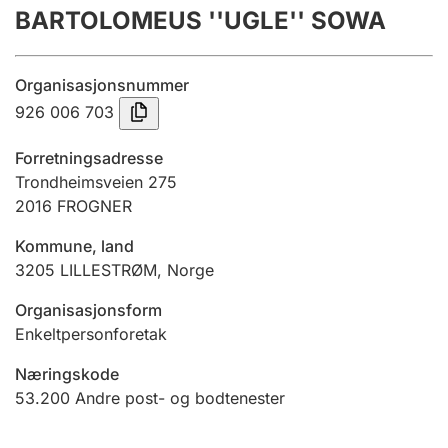
BARTOLOMEUS ''UGLE'' SOWA
Årsrekneskap
Innsending og forseinkingsgebyr
Organisasjonsnummer
926 006 703
Tinglysing
Forretningsadresse
Trondheimsveien 275
2016
FROGNER
Jeger
Betaling og jegeravgiftskort
Kommune, land
3205
LILLESTRØM
,
Norge
Ektepaktrettleiaren
Organisasjonsform
Enkeltpersonforetak
Næringskode
Andre tema
53.200
Andre post- og bodtenester