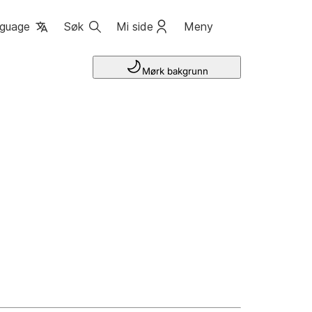
guage
Søk
Mi side
Meny
Mørk bakgrunn