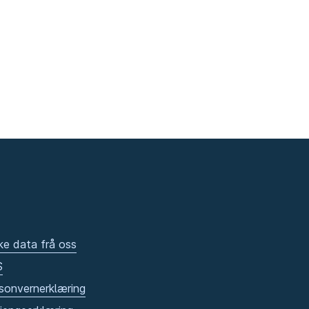
ke data frå oss
S
sonvernerklæring