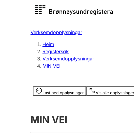
Registersøk
Aksjesel
Registrer
Verksemdopplysningar
Lag og foreining
Fleire
Heim
Registrere, endre, slette
organisa
Registersøk
Verksemdopplysningar
MIN VEI
Tinglysing
Jeger
Betaling 
Opplysninger er skjult
Last ned opplysningar
Vis alle opplysninge
Andre tema
MIN VEI