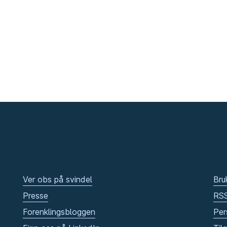
Ver obs på svindel
Bru
Presse
RS
Forenklingsbloggen
Per