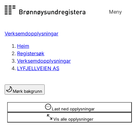
Hopp
Meny
Registersøk
til
Søk
Velg språk
innhald
Verksemdopplysningar
Aksjeselskap
Registrere, endre, slette
Heim
Registersøk
Verksemdopplysningar
Enkeltpersonføretak
LYFJELLVEIEN AS
Registrere, endre, slette
Mørk bakgrunn
Lag og foreining
Registrere, endre, slette
Opplysninger er skjult
Last ned opplysningar
Vis alle opplysninger
Fleire organisasjonsformer