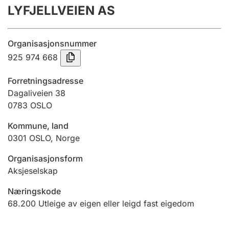
LYFJELLVEIEN AS
Årsrekneskap
Innsending og forseinkingsgebyr
Organisasjonsnummer
925 974 668
Tinglysing
Forretningsadresse
Dagaliveien 38
0783
OSLO
Jeger
Betaling og jegeravgiftskort
Kommune, land
0301
OSLO
,
Norge
Ektepaktrettleiaren
Organisasjonsform
Aksjeselskap
Næringskode
Andre tema
68.200
Utleige av eigen eller leigd fast eigedom