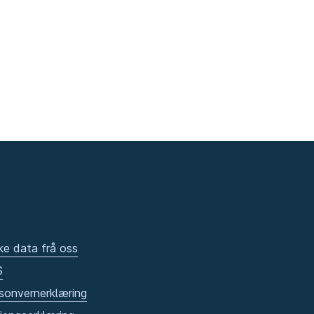
ke data frå oss
S
sonvernerklæring