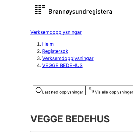
Registersøk
Aksjesel
Registrer
Verksemdopplysningar
Lag og foreining
Fleire
Heim
Registrere, endre, slette
organisa
Registersøk
Verksemdopplysningar
VEGGE BEDEHUS
Tinglysing
Jeger
Betaling 
Opplysninger er skjult
Last ned opplysningar
Vis alle opplysninge
Andre tema
VEGGE BEDEHUS