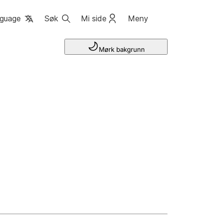
guage
Søk
Mi side
Meny
Mørk bakgrunn