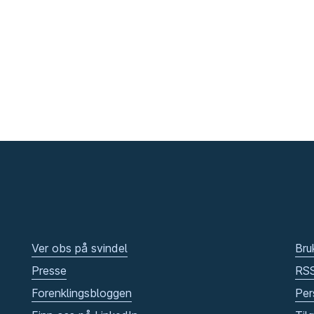
Ver obs på svindel
Bru
Presse
RS
Forenklingsbloggen
Per