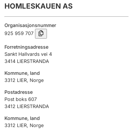
HOMLESKAUEN AS
Årsrekneskap
Innsending og forseinkingsgebyr
Organisasjonsnummer
925 959 707
Tinglysing
Forretningsadresse
Sankt Hallvards vei 4
3414
LIERSTRANDA
Jeger
Betaling og jegeravgiftskort
Kommune, land
3312
LIER
,
Norge
Ektepaktrettleiaren
Postadresse
Post boks 607
3412
LIERSTRANDA
Andre tema
Kommune, land
3312
LIER
,
Norge