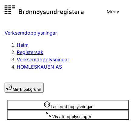
Hopp
Meny
Registersøk
til
Søk
Velg språk
innhald
Verksemdopplysningar
Aksjeselskap
Registrere, endre, slette
Heim
Registersøk
Verksemdopplysningar
Enkeltpersonføretak
HOMLESKAUEN AS
Registrere, endre, slette
Mørk bakgrunn
Lag og foreining
Registrere, endre, slette
Opplysninger er skjult
Last ned opplysningar
Vis alle opplysninger
Fleire organisasjonsformer