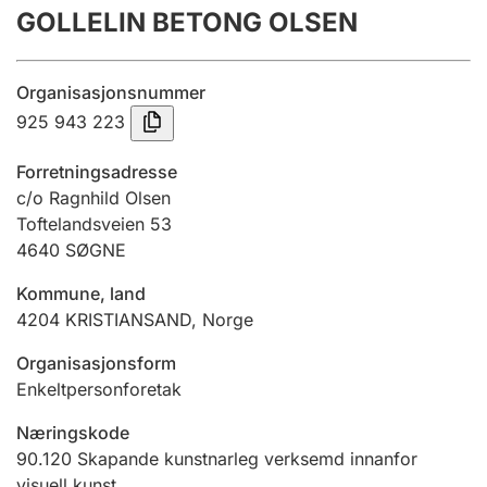
GOLLELIN BETONG OLSEN
Årsrekneskap
Innsending og forseinkingsgebyr
Organisasjonsnummer
925 943 223
Tinglysing
Forretningsadresse
c/o Ragnhild Olsen
Toftelandsveien 53
Jeger
4640
SØGNE
Betaling og jegeravgiftskort
Kommune, land
4204
KRISTIANSAND
,
Norge
Ektepaktrettleiaren
Organisasjonsform
Enkeltpersonforetak
Andre tema
Næringskode
90.120
Skapande kunstnarleg verksemd innanfor
visuell kunst