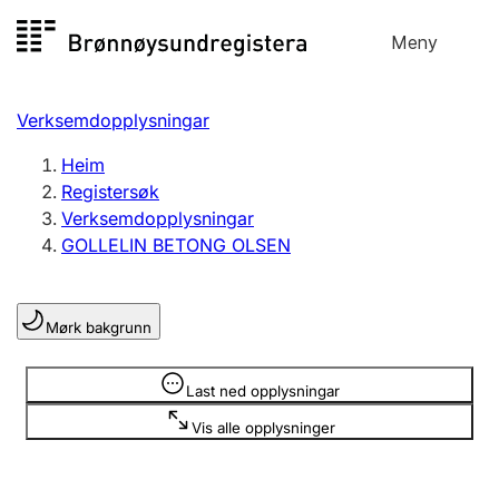
Hopp
Meny
Registersøk
til
Søk
Velg språk
innhald
Verksemdopplysningar
Aksjeselskap
Registrere, endre, slette
Heim
Registersøk
Verksemdopplysningar
Enkeltpersonføretak
GOLLELIN BETONG OLSEN
Registrere, endre, slette
Mørk bakgrunn
Lag og foreining
Registrere, endre, slette
Opplysninger er skjult
Last ned opplysningar
Vis alle opplysninger
Fleire organisasjonsformer