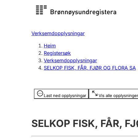
Registersøk
Aksjesel
Registrer
Verksemdopplysningar
Lag og foreining
Fleire
Heim
Registrere, endre, slette
organisa
Registersøk
Verksemdopplysningar
SELKOP FISK, FÅR, FJØR OG FLORA SA
Tinglysing
Jeger
Betaling 
Opplysninger er skjult
Last ned opplysningar
Vis alle opplysninge
Andre tema
SELKOP FISK, FÅR, F