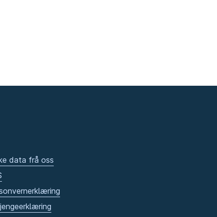
ke data frå oss
S
sonvernerklæring
gjengeerklæring