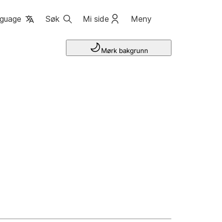
guage
Søk
Mi side
Meny
Mørk bakgrunn