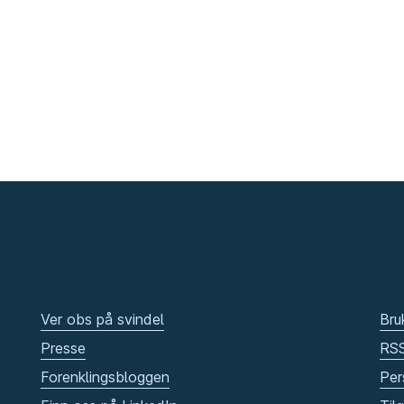
Ver obs på svindel
Bru
Presse
RS
Forenklingsbloggen
Per