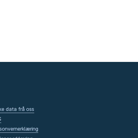
ke data frå oss
S
sonvernerklæring