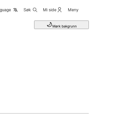
guage
Søk
Mi side
Meny
Mørk bakgrunn