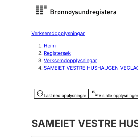
Registersøk
Aksjesel
Registrer
Verksemdopplysningar
Lag og foreining
Fleire
Heim
Registrere, endre, slette
organisa
Registersøk
Verksemdopplysningar
SAMEIET VESTRE HUSHAUGEN VEGLA
Tinglysing
Jeger
Betaling 
Opplysninger er skjult
Last ned opplysningar
Vis alle opplysninge
Andre tema
SAMEIET VESTRE HU