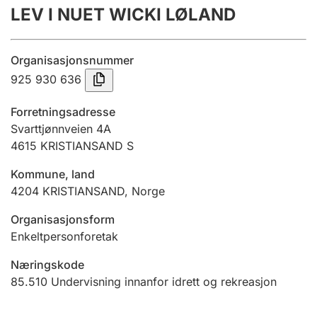
LEV I NUET WICKI LØLAND
Årsrekneskap
Innsending og forseinkingsgebyr
Organisasjonsnummer
925 930 636
Tinglysing
Forretningsadresse
Svarttjønnveien 4A
4615
KRISTIANSAND S
Jeger
Betaling og jegeravgiftskort
Kommune, land
4204
KRISTIANSAND
,
Norge
Ektepaktrettleiaren
Organisasjonsform
Enkeltpersonforetak
Næringskode
Andre tema
85.510
Undervisning innanfor idrett og rekreasjon