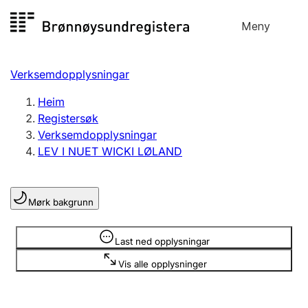
Hopp
Meny
Registersøk
til
Søk
Velg språk
innhald
Verksemdopplysningar
Aksjeselskap
Registrere, endre, slette
Heim
Registersøk
Verksemdopplysningar
Enkeltpersonføretak
LEV I NUET WICKI LØLAND
Registrere, endre, slette
Mørk bakgrunn
Lag og foreining
Registrere, endre, slette
Opplysninger er skjult
Last ned opplysningar
Vis alle opplysninger
Fleire organisasjonsformer