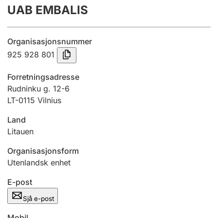
UAB EMBALIS
Årsrekneskap
Innsending og forseinkingsgebyr
Organisasjonsnummer
925 928 801
Tinglysing
Forretningsadresse
Rudninku g. 12-6
LT-0115 Vilnius
Jeger
Betaling og jegeravgiftskort
Land
Litauen
Ektepaktrettleiaren
Organisasjonsform
Utenlandsk enhet
E-post
Andre tema
Sjå e-post
Mobil