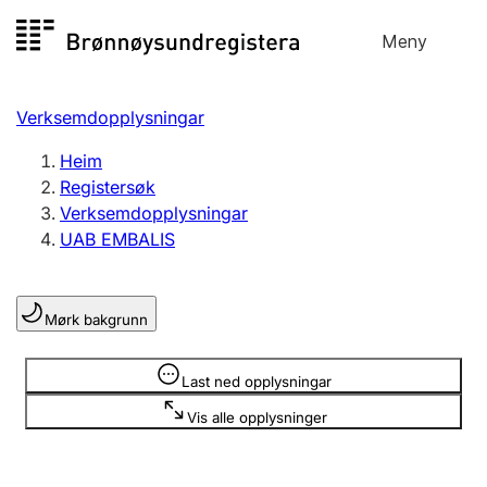
Hopp
Meny
Registersøk
til
Søk
Velg språk
innhald
Verksemdopplysningar
Aksjeselskap
Registrere, endre, slette
Heim
Registersøk
Verksemdopplysningar
Enkeltpersonføretak
UAB EMBALIS
Registrere, endre, slette
Mørk bakgrunn
Lag og foreining
Registrere, endre, slette
Opplysninger er skjult
Last ned opplysningar
Vis alle opplysninger
Fleire organisasjonsformer