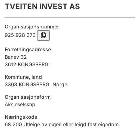
TVEITEN INVEST AS
Årsrekneskap
Innsending og forseinkingsgebyr
Organisasjonsnummer
925 928 372
Tinglysing
Forretningsadresse
Banev 32
3612
KONGSBERG
Jeger
Betaling og jegeravgiftskort
Kommune, land
3303
KONGSBERG
,
Norge
Ektepaktrettleiaren
Organisasjonsform
Aksjeselskap
Næringskode
Andre tema
68.200
Utleige av eigen eller leigd fast eigedom