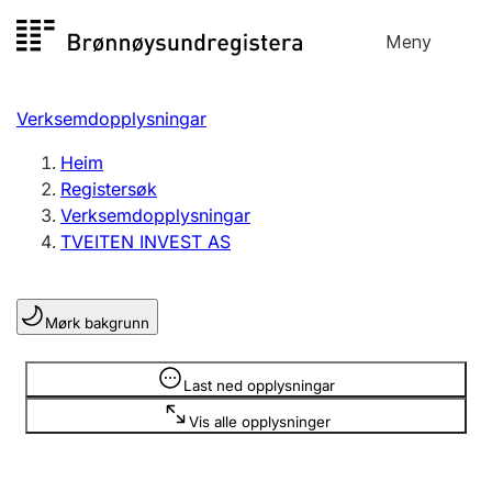
Hopp
Meny
Registersøk
til
Søk
Velg språk
innhald
Verksemdopplysningar
Aksjeselskap
Registrere, endre, slette
Heim
Registersøk
Verksemdopplysningar
Enkeltpersonføretak
TVEITEN INVEST AS
Registrere, endre, slette
Mørk bakgrunn
Lag og foreining
Registrere, endre, slette
Opplysninger er skjult
Last ned opplysningar
Vis alle opplysninger
Fleire organisasjonsformer