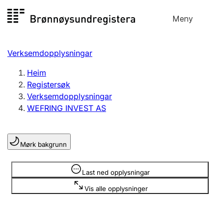
Hopp
Meny
Registersøk
til
Søk
Velg språk
innhald
Verksemdopplysningar
Aksjeselskap
Registrere, endre, slette
Heim
Registersøk
Verksemdopplysningar
Enkeltpersonføretak
WEFRING INVEST AS
Registrere, endre, slette
Mørk bakgrunn
Lag og foreining
Registrere, endre, slette
Opplysninger er skjult
Last ned opplysningar
Vis alle opplysninger
Fleire organisasjonsformer