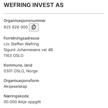
WEFRING INVEST AS
Årsrekneskap
Innsending og forseinkingsgebyr
Organisasjonsnummer
925 926 000
Tinglysing
Forretningsadresse
c/o Steffen Wefring
Sigurd Johannesens vei 4B
Jeger
1163
OSLO
Betaling og jegeravgiftskort
Kommune, land
0301
OSLO
,
Norge
Ektepaktrettleiaren
Organisasjonsform
Aksjeselskap
Andre tema
Næringskode
00.000
Ikkje oppgitt