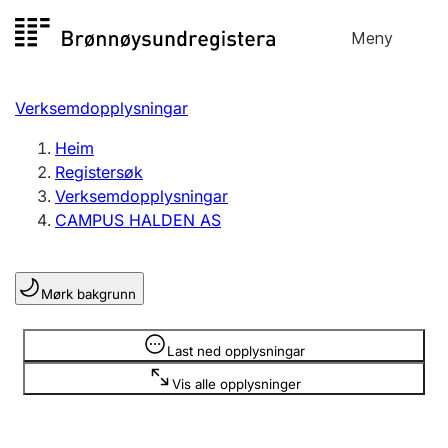
Hopp
Meny
Registersøk
til
Søk
Velg språk
innhald
Verksemdopplysningar
Aksjeselskap
Registrere, endre, slette
Heim
Registersøk
Verksemdopplysningar
Enkeltpersonføretak
CAMPUS HALDEN AS
Registrere, endre, slette
Mørk bakgrunn
Lag og foreining
Registrere, endre, slette
Opplysninger er skjult
Last ned opplysningar
Vis alle opplysninger
Fleire organisasjonsformer