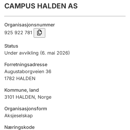
CAMPUS HALDEN AS
Årsrekneskap
Innsending og forseinkingsgebyr
Organisasjonsnummer
925 922 781
Tinglysing
Status
Under avvikling
(6. mai 2026)
Jeger
Forretningsadresse
Betaling og jegeravgiftskort
Augustaborgveien 36
1782
HALDEN
Ektepaktrettleiaren
Kommune, land
3101
HALDEN
,
Norge
Organisasjonsform
Andre tema
Aksjeselskap
Næringskode