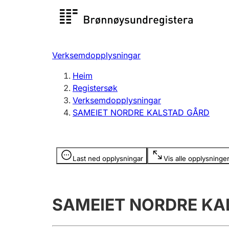
Registersøk
Aksjesel
Registrer
Verksemdopplysningar
Lag og foreining
Fleire
Heim
Registrere, endre, slette
organisa
Registersøk
Verksemdopplysningar
SAMEIET NORDRE KALSTAD GÅRD
Tinglysing
Jeger
Betaling 
Opplysninger er skjult
Last ned opplysningar
Vis alle opplysninge
Andre tema
SAMEIET NORDRE KA