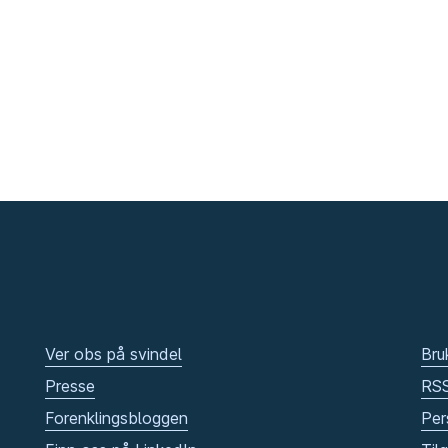
Ver obs på svindel
Bru
Presse
RS
Forenklingsbloggen
Per