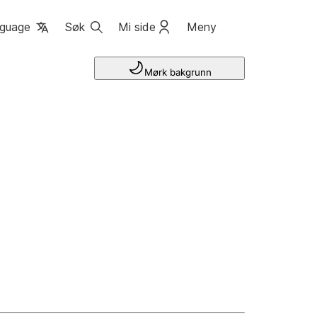
guage
Søk
Mi side
Meny
Mørk bakgrunn