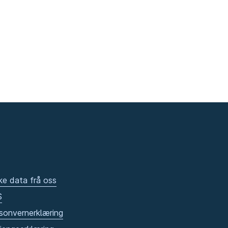
ke data frå oss
S
sonvernerklæring