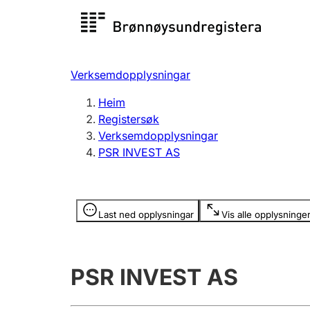
Registersøk
Aksjesel
Registrer
Verksemdopplysningar
Lag og foreining
Fleire
Heim
Registrere, endre, slette
organisa
Registersøk
Verksemdopplysningar
PSR INVEST AS
Tinglysing
Jeger
Betaling 
Opplysninger er skjult
Last ned opplysningar
Vis alle opplysninge
Andre tema
PSR INVEST AS