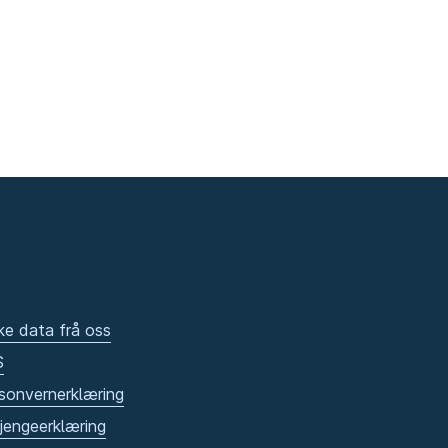
ke data frå oss
S
sonvernerklæring
gjengeerklæring