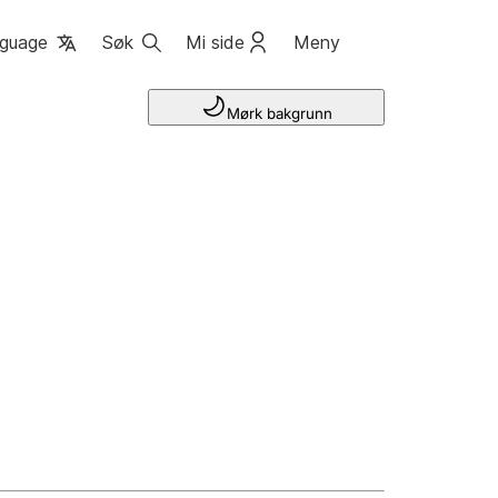
guage
Søk
Mi side
Meny
Mørk bakgrunn