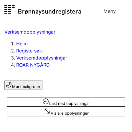
Hopp
Meny
Registersøk
til
Søk
Velg språk
innhald
Verksemdopplysningar
Aksjeselskap
Registrere, endre, slette
Heim
Registersøk
Verksemdopplysningar
Enkeltpersonføretak
ROAR NYGÅRD
Registrere, endre, slette
Mørk bakgrunn
Lag og foreining
Registrere, endre, slette
Opplysninger er skjult
Last ned opplysningar
Vis alle opplysninger
Fleire organisasjonsformer