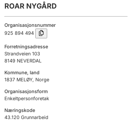
ROAR NYGÅRD
Årsrekneskap
Innsending og forseinkingsgebyr
Organisasjonsnummer
925 894 494
Tinglysing
Forretningsadresse
Strandveien 103
8149
NEVERDAL
Jeger
Betaling og jegeravgiftskort
Kommune, land
1837
MELØY
,
Norge
Ektepaktrettleiaren
Organisasjonsform
Enkeltpersonforetak
Næringskode
Andre tema
43.120
Grunnarbeid