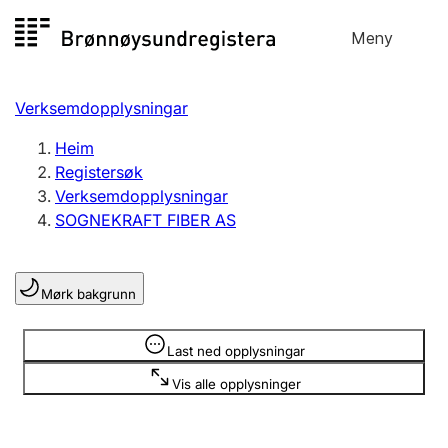
Hopp
Meny
Registersøk
til
Søk
Velg språk
innhald
Verksemdopplysningar
Aksjeselskap
Registrere, endre, slette
Heim
Registersøk
Verksemdopplysningar
Enkeltpersonføretak
SOGNEKRAFT FIBER AS
Registrere, endre, slette
Mørk bakgrunn
Lag og foreining
Registrere, endre, slette
Opplysninger er skjult
Last ned opplysningar
Vis alle opplysninger
Fleire organisasjonsformer