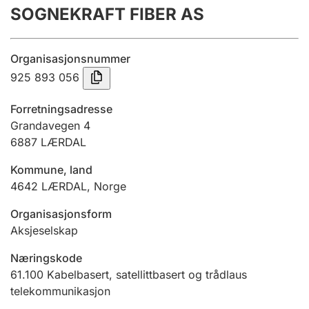
SOGNEKRAFT FIBER AS
Årsrekneskap
Innsending og forseinkingsgebyr
Organisasjonsnummer
925 893 056
Tinglysing
Forretningsadresse
Grandavegen 4
6887
LÆRDAL
Jeger
Betaling og jegeravgiftskort
Kommune, land
4642
LÆRDAL
,
Norge
Ektepaktrettleiaren
Organisasjonsform
Aksjeselskap
Næringskode
Andre tema
61.100
Kabelbasert, satellittbasert og trådlaus
telekommunikasjon