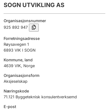
SOGN UTVIKLING AS
Årsrekneskap
Innsending og forseinkingsgebyr
Organisasjonsnummer
925 892 947
Tinglysing
Forretningsadresse
Røysavegen 1
6893
VIK I SOGN
Jeger
Betaling og jegeravgiftskort
Kommune, land
4639
VIK
,
Norge
Ektepaktrettleiaren
Organisasjonsform
Aksjeselskap
Næringskode
Andre tema
71.121
Byggeteknisk konsulentverksemd
E-post