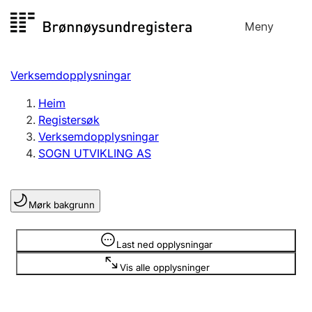
Hopp
Meny
Registersøk
til
Søk
Velg språk
innhald
Verksemdopplysningar
Aksjeselskap
Registrere, endre, slette
Heim
Registersøk
Verksemdopplysningar
Enkeltpersonføretak
SOGN UTVIKLING AS
Registrere, endre, slette
Mørk bakgrunn
Lag og foreining
Registrere, endre, slette
Opplysninger er skjult
Last ned opplysningar
Vis alle opplysninger
Fleire organisasjonsformer