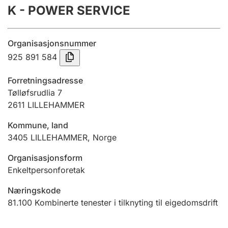
K - POWER SERVICE
Årsrekneskap
Innsending og forseinkingsgebyr
Organisasjonsnummer
925 891 584
Tinglysing
Forretningsadresse
Tølløfsrudlia 7
2611
LILLEHAMMER
Jeger
Betaling og jegeravgiftskort
Kommune, land
3405
LILLEHAMMER
,
Norge
Ektepaktrettleiaren
Organisasjonsform
Enkeltpersonforetak
Næringskode
Andre tema
81.100
Kombinerte tenester i tilknyting til eigedomsdrift