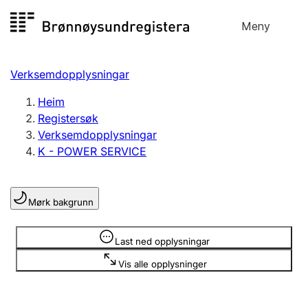
Hopp
Meny
Registersøk
til
Søk
Velg språk
innhald
Verksemdopplysningar
Aksjeselskap
Registrere, endre, slette
Heim
Registersøk
Verksemdopplysningar
Enkeltpersonføretak
K - POWER SERVICE
Registrere, endre, slette
Mørk bakgrunn
Lag og foreining
Registrere, endre, slette
Opplysninger er skjult
Last ned opplysningar
Vis alle opplysninger
Fleire organisasjonsformer