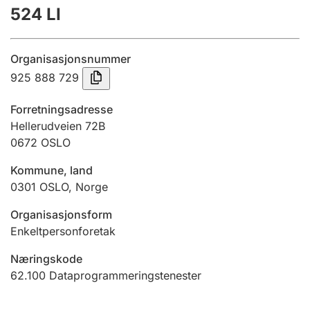
524 LI
Årsrekneskap
Innsending og forseinkingsgebyr
Organisasjonsnummer
925 888 729
Tinglysing
Forretningsadresse
Hellerudveien 72B
0672
OSLO
Jeger
Betaling og jegeravgiftskort
Kommune, land
0301
OSLO
,
Norge
Ektepaktrettleiaren
Organisasjonsform
Enkeltpersonforetak
Næringskode
Andre tema
62.100
Dataprogrammeringstenester