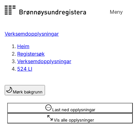
Hopp
Meny
Registersøk
til
Søk
Velg språk
innhald
Verksemdopplysningar
Aksjeselskap
Registrere, endre, slette
Heim
Registersøk
Verksemdopplysningar
Enkeltpersonføretak
524 LI
Registrere, endre, slette
Mørk bakgrunn
Lag og foreining
Registrere, endre, slette
Opplysninger er skjult
Last ned opplysningar
Vis alle opplysninger
Fleire organisasjonsformer