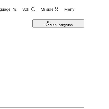
guage
Søk
Mi side
Meny
Mørk bakgrunn