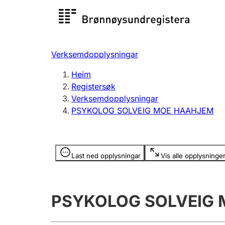
Registersøk
Aksjesel
Registrer
Verksemdopplysningar
Lag og foreining
Fleire
Heim
Registrere, endre, slette
organisa
Registersøk
Verksemdopplysningar
PSYKOLOG SOLVEIG MOE HAAHJEM
Tinglysing
Jeger
Betaling 
Opplysninger er skjult
Last ned opplysningar
Vis alle opplysninge
Andre tema
PSYKOLOG SOLVEIG