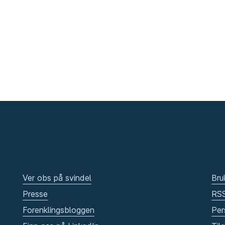
Ver obs på svindel
Bru
Presse
RS
Forenklingsbloggen
Per