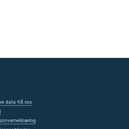
ke data frå oss
S
sonvernerklæring