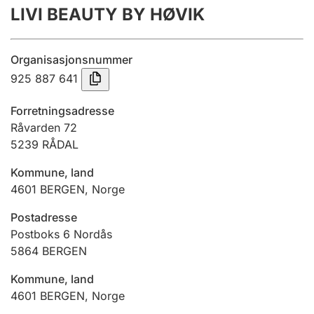
LIVI BEAUTY BY HØVIK
Årsrekneskap
Innsending og forseinkingsgebyr
Organisasjonsnummer
925 887 641
Tinglysing
Forretningsadresse
Råvarden 72
5239
RÅDAL
Jeger
Betaling og jegeravgiftskort
Kommune, land
4601
BERGEN
,
Norge
Ektepaktrettleiaren
Postadresse
Postboks 6 Nordås
5864
BERGEN
Andre tema
Kommune, land
4601
BERGEN
,
Norge