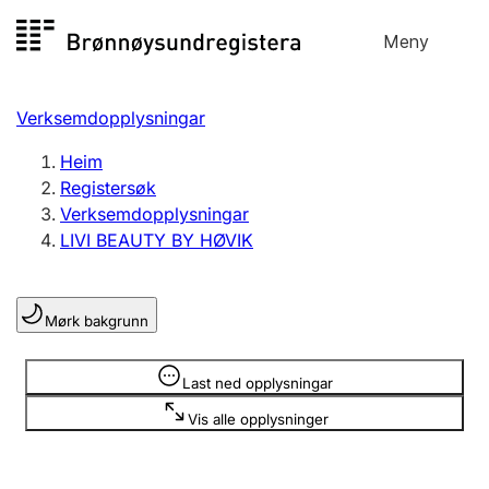
Hopp
Meny
Registersøk
til
Søk
Velg språk
innhald
Verksemdopplysningar
Aksjeselskap
Registrere, endre, slette
Heim
Registersøk
Verksemdopplysningar
Enkeltpersonføretak
LIVI BEAUTY BY HØVIK
Registrere, endre, slette
Mørk bakgrunn
Lag og foreining
Registrere, endre, slette
Opplysninger er skjult
Last ned opplysningar
Vis alle opplysninger
Fleire organisasjonsformer