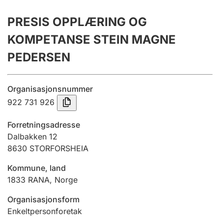
Årsrekneskap
PRESIS OPPLÆRING OG
Innsending og forseinkingsgebyr
KOMPETANSE STEIN MAGNE
PEDERSEN
Tinglysing
Organisasjonsnummer
922 731 926
Jeger
Betaling og jegeravgiftskort
Forretningsadresse
Dalbakken 12
8630
STORFORSHEIA
Ektepaktrettleiaren
Kommune, land
1833
RANA
,
Norge
Andre tema
Organisasjonsform
Enkeltpersonforetak