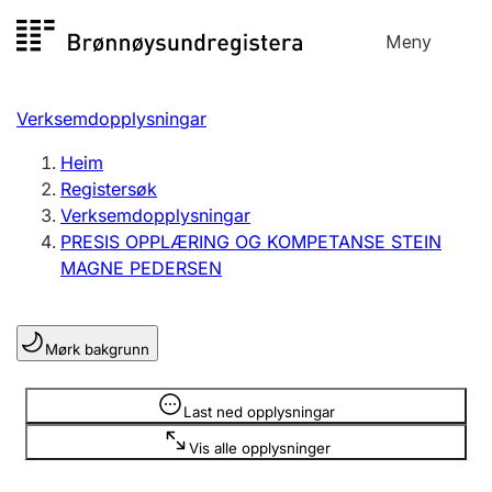
Hopp
Meny
Registersøk
til
Søk
Velg språk
innhald
Verksemdopplysningar
Aksjeselskap
Registrere, endre, slette
Heim
Registersøk
Verksemdopplysningar
Enkeltpersonføretak
PRESIS OPPLÆRING OG KOMPETANSE STEIN
Registrere, endre, slette
MAGNE PEDERSEN
Lag og foreining
Mørk bakgrunn
Registrere, endre, slette
Opplysninger er skjult
Last ned opplysningar
Fleire organisasjonsformer
Vis alle opplysninger