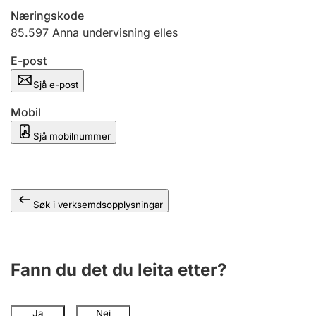
Næringskode
85.597
Anna undervisning elles
E-post
Sjå e-post
Mobil
Sjå mobilnummer
Søk i verksemdsopplysningar
Fann du det du leita etter?
Ja
Nei