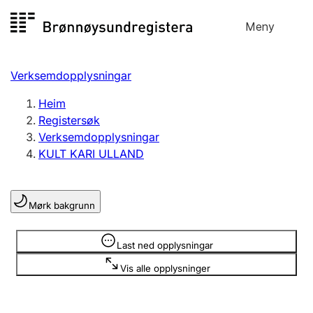
Hopp
Meny
Registersøk
til
Søk
Velg språk
innhald
Verksemdopplysningar
Aksjeselskap
Registrere, endre, slette
Heim
Registersøk
Verksemdopplysningar
Enkeltpersonføretak
KULT KARI ULLAND
Registrere, endre, slette
Mørk bakgrunn
Lag og foreining
Registrere, endre, slette
Opplysninger er skjult
Last ned opplysningar
Vis alle opplysninger
Fleire organisasjonsformer