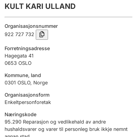
KULT KARI ULLAND
Årsrekneskap
Innsending og forseinkingsgebyr
Organisasjonsnummer
922 727 732
Tinglysing
Forretningsadresse
Hagegata 41
0653
OSLO
Jeger
Betaling og jegeravgiftskort
Kommune, land
0301
OSLO
,
Norge
Ektepaktrettleiaren
Organisasjonsform
Enkeltpersonforetak
Næringskode
Andre tema
95.290
Reparasjon og vedlikehald av andre
hushaldsvarer og varer til personleg bruk ikkje nemnt
annan stad