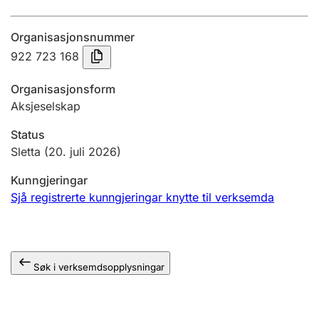
Årsrekneskap
Organisasjonsnummer
Innsending og forseinkingsgebyr
922 723 168
Organisasjonsform
Tinglysing
Aksjeselskap
Status
Jeger
Sletta
(20. juli 2026)
Betaling og jegeravgiftskort
Kunngjeringar
Sjå registrerte kunngjeringar knytte til verksemda
Ektepaktrettleiaren
Søk i verksemdsopplysningar
Andre tema