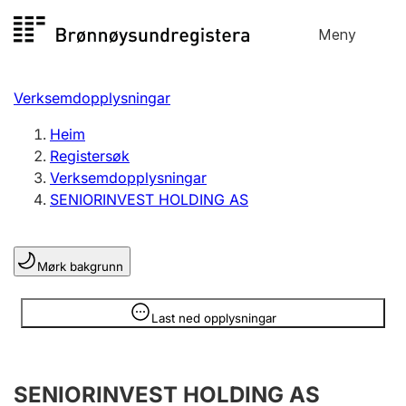
Hopp
Meny
Registersøk
til
Søk
Velg språk
innhald
Verksemdopplysningar
Aksjeselskap
Registrere, endre, slette
Heim
Registersøk
Verksemdopplysningar
Enkeltpersonføretak
SENIORINVEST HOLDING AS
Registrere, endre, slette
Mørk bakgrunn
Lag og foreining
Registrere, endre, slette
Opplysninger er skjult
Last ned opplysningar
Fleire organisasjonsformer
SENIORINVEST HOLDING AS