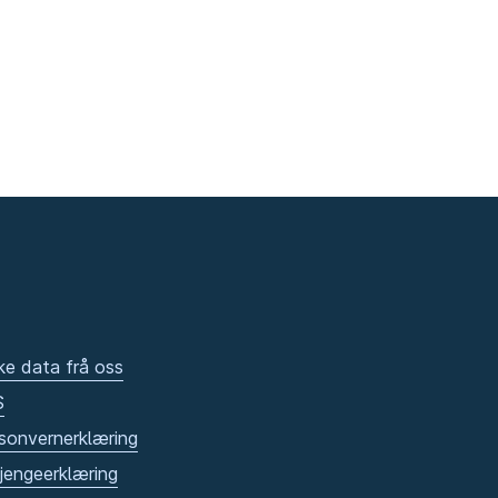
ke data frå oss
S
sonvernerklæring
gjengeerklæring