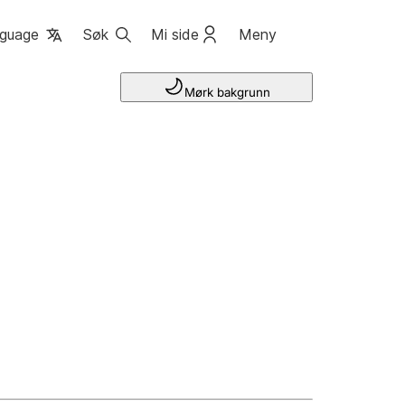
guage
Søk
Mi side
Meny
Mørk bakgrunn