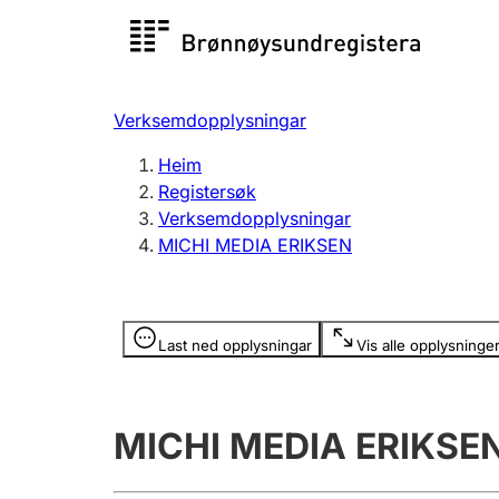
Registersøk
Aksjesel
Registrer
Verksemdopplysningar
Lag og foreining
Fleire
Heim
Registrere, endre, slette
organisa
Registersøk
Verksemdopplysningar
MICHI MEDIA ERIKSEN
Tinglysing
Jeger
Betaling 
Opplysninger er skjult
Last ned opplysningar
Vis alle opplysninge
Andre tema
MICHI MEDIA ERIKSE