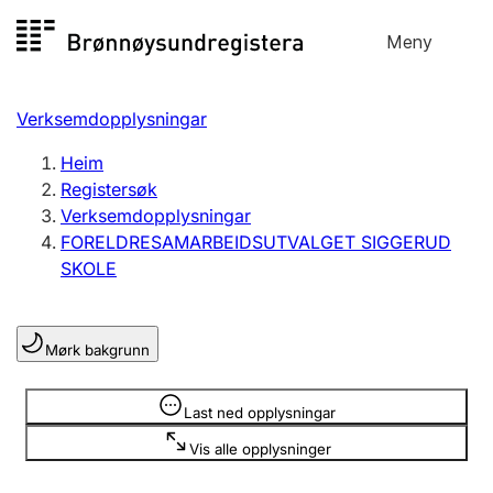
Hopp
Meny
Registersøk
til
Søk
Velg språk
innhald
Verksemdopplysningar
Aksjeselskap
Registrere, endre, slette
Heim
Registersøk
Verksemdopplysningar
Enkeltpersonføretak
FORELDRESAMARBEIDSUTVALGET SIGGERUD
Registrere, endre, slette
SKOLE
Lag og foreining
Mørk bakgrunn
Registrere, endre, slette
Opplysninger er skjult
Last ned opplysningar
Fleire organisasjonsformer
Vis alle opplysninger