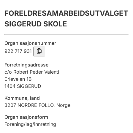
Årsrekneskap
FORELDRESAMARBEIDSUTVALGET
Innsending og forseinkingsgebyr
SIGGERUD SKOLE
Tinglysing
Organisasjonsnummer
922 717 931
Jeger
Forretningsadresse
Betaling og jegeravgiftskort
c/o Robert Peder Valenti
Erleveien 1B
1404
SIGGERUD
Ektepaktrettleiaren
Kommune, land
3207
NORDRE FOLLO
,
Norge
Andre tema
Organisasjonsform
Forening/lag/innretning