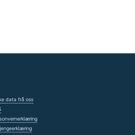
ke data frå oss
S
sonvernerklæring
gjengeerklæring