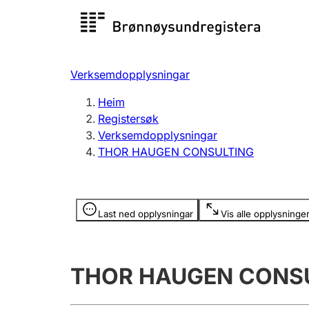
Registersøk
Aksjesel
Registrer
Verksemdopplysningar
Lag og foreining
Fleire
Heim
Registrere, endre, slette
organisa
Registersøk
Verksemdopplysningar
THOR HAUGEN CONSULTING
Tinglysing
Jeger
Betaling 
Opplysninger er skjult
Last ned opplysningar
Vis alle opplysninge
Andre tema
THOR HAUGEN CONS