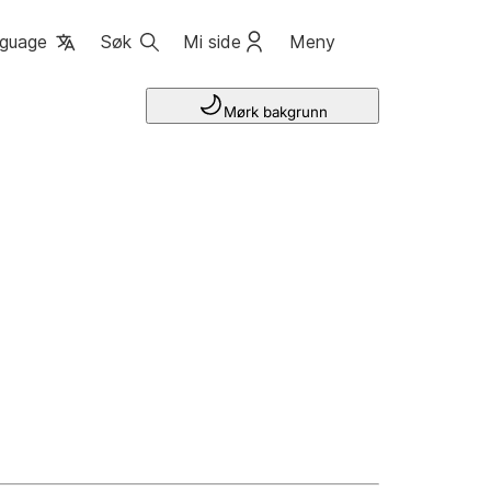
guage
Søk
Mi side
Meny
Mørk bakgrunn