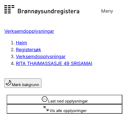
Hopp
Meny
Registersøk
til
Søk
Velg språk
innhald
Verksemdopplysningar
Aksjeselskap
Registrere, endre, slette
Heim
Registersøk
Verksemdopplysningar
Enkeltpersonføretak
RITA THAIMASSASJE 49 SRISAMAI
Registrere, endre, slette
Mørk bakgrunn
Lag og foreining
Registrere, endre, slette
Opplysninger er skjult
Last ned opplysningar
Vis alle opplysninger
Fleire organisasjonsformer