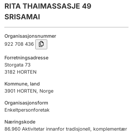
RITA THAIMASSASJE 49
Årsrekneskap
SRISAMAI
Innsending og forseinkingsgebyr
Organisasjonsnummer
Tinglysing
922 708 436
Forretningsadresse
Jeger
Storgata 73
Betaling og jegeravgiftskort
3182
HORTEN
Kommune, land
3901
HORTEN
,
Norge
Ektepaktrettleiaren
Organisasjonsform
Enkeltpersonforetak
Andre tema
Næringskode
86.960
Aktivitetar innanfor tradisjonell, komplementær