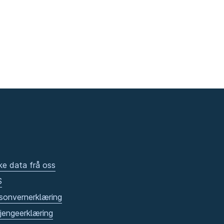
ke data frå oss
S
sonvernerklæring
gjengeerklæring