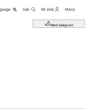
guage
Søk
Mi side
Meny
Mørk bakgrunn