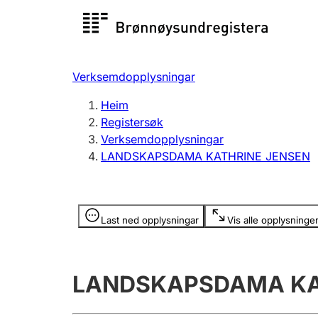
Registersøk
Aksjesel
Registrer
Verksemdopplysningar
Lag og foreining
Fleire
Heim
Registrere, endre, slette
organisa
Registersøk
Verksemdopplysningar
LANDSKAPSDAMA KATHRINE JENSEN
Tinglysing
Jeger
Betaling 
Opplysninger er skjult
Last ned opplysningar
Vis alle opplysninge
Andre tema
LANDSKAPSDAMA KA