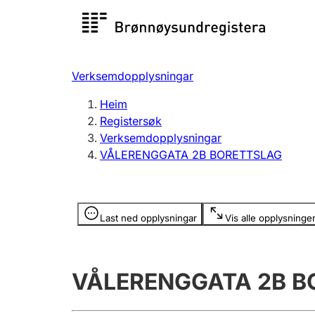
Registersøk
Aksjesel
Registrer
Verksemdopplysningar
Lag og foreining
Fleire
Heim
Registrere, endre, slette
organisa
Registersøk
Verksemdopplysningar
VÅLERENGGATA 2B BORETTSLAG
Tinglysing
Jeger
Betaling 
Opplysninger er skjult
Last ned opplysningar
Vis alle opplysninge
Andre tema
VÅLERENGGATA 2B B