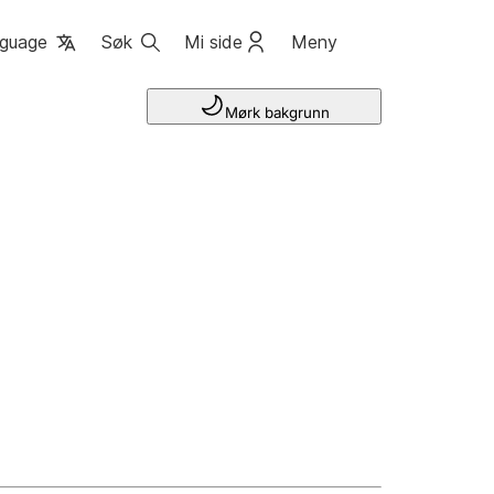
guage
Søk
Mi side
Meny
Mørk bakgrunn