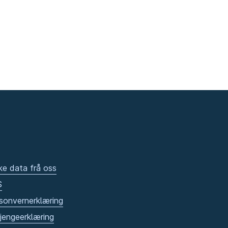
ke data frå oss
S
sonvernerklæring
gjengeerklæring