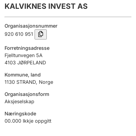
KALVIKNES INVEST AS
Årsrekneskap
Innsending og forseinkingsgebyr
Organisasjonsnummer
920 610 951
Tinglysing
Forretningsadresse
Fjelltunvegen 5A
4103
JØRPELAND
Jeger
Betaling og jegeravgiftskort
Kommune, land
1130
STRAND
,
Norge
Ektepaktrettleiaren
Organisasjonsform
Aksjeselskap
Næringskode
Andre tema
00.000
Ikkje oppgitt