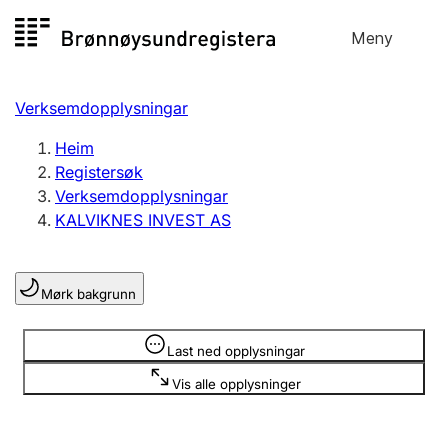
Hopp
Meny
Registersøk
til
Søk
Velg språk
innhald
Verksemdopplysningar
Aksjeselskap
Registrere, endre, slette
Heim
Registersøk
Verksemdopplysningar
Enkeltpersonføretak
KALVIKNES INVEST AS
Registrere, endre, slette
Mørk bakgrunn
Lag og foreining
Registrere, endre, slette
Opplysninger er skjult
Last ned opplysningar
Vis alle opplysninger
Fleire organisasjonsformer