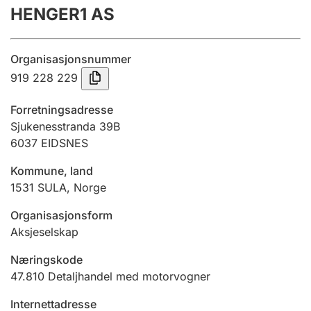
HENGER1 AS
Årsrekneskap
Innsending og forseinkingsgebyr
Organisasjonsnummer
919 228 229
Tinglysing
Forretningsadresse
Sjukenesstranda 39B
6037
EIDSNES
Jeger
Betaling og jegeravgiftskort
Kommune, land
1531
SULA
,
Norge
Ektepaktrettleiaren
Organisasjonsform
Aksjeselskap
Næringskode
Andre tema
47.810
Detaljhandel med motorvogner
Internettadresse