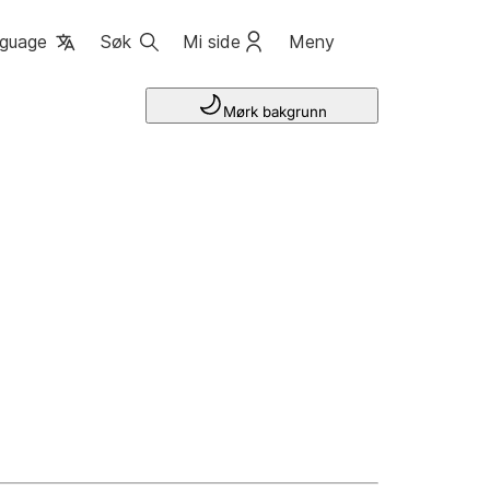
guage
Søk
Mi side
Meny
Mørk bakgrunn