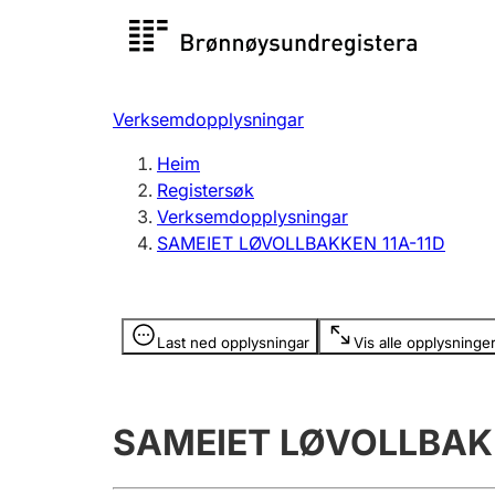
Registersøk
Aksjesel
Registrer
Verksemdopplysningar
Lag og foreining
Fleire
Heim
Registrere, endre, slette
organisa
Registersøk
Verksemdopplysningar
SAMEIET LØVOLLBAKKEN 11A-11D
Tinglysing
Jeger
Betaling 
Opplysninger er skjult
Last ned opplysningar
Vis alle opplysninge
Andre tema
SAMEIET LØVOLLBAKK