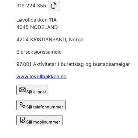
919 224 355
Løvollbakken 11A
4645
NODELAND
4204
KRISTIANSAND
,
Norge
Eierseksjonssameie
97.001
Aktivitetar i burettslag og bustadsameigar
www.lovollbakken.no
Sjå e-post
Sjå telefonnummer
Sjå mobilnummer