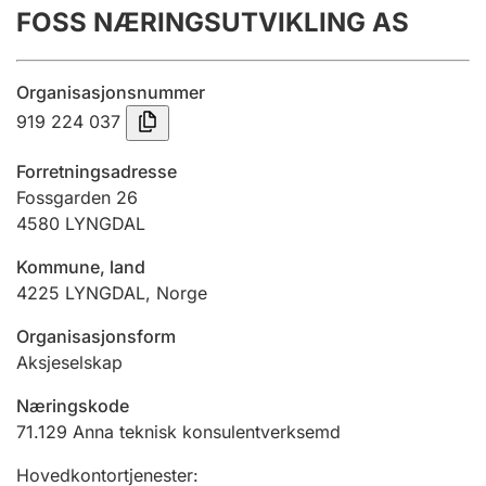
FOSS NÆRINGSUTVIKLING AS
Årsrekneskap
Innsending og forseinkingsgebyr
Organisasjonsnummer
919 224 037
Tinglysing
Forretningsadresse
Fossgarden 26
4580
LYNGDAL
Jeger
Betaling og jegeravgiftskort
Kommune, land
4225
LYNGDAL
,
Norge
Ektepaktrettleiaren
Organisasjonsform
Aksjeselskap
Næringskode
Andre tema
71.129
Anna teknisk konsulentverksemd
Hovedkontortjenester
: