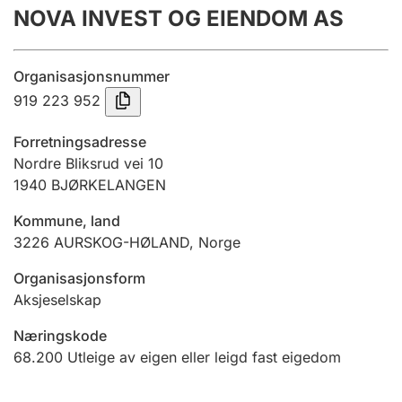
NOVA INVEST OG EIENDOM AS
Årsrekneskap
Innsending og forseinkingsgebyr
Organisasjonsnummer
919 223 952
Tinglysing
Forretningsadresse
Nordre Bliksrud vei 10
1940
BJØRKELANGEN
Jeger
Betaling og jegeravgiftskort
Kommune, land
3226
AURSKOG-HØLAND
,
Norge
Ektepaktrettleiaren
Organisasjonsform
Aksjeselskap
Næringskode
Andre tema
68.200
Utleige av eigen eller leigd fast eigedom