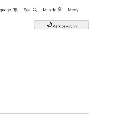
guage
Søk
Mi side
Meny
Mørk bakgrunn