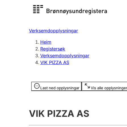
Registersøk
Aksjesel
Registrer
Verksemdopplysningar
Lag og foreining
Fleire
Heim
Registrere, endre, slette
organisa
Registersøk
Verksemdopplysningar
VIK PIZZA AS
Tinglysing
Jeger
Betaling 
Opplysninger er skjult
Last ned opplysningar
Vis alle opplysninge
Andre tema
VIK PIZZA AS