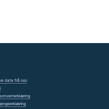
ke data frå oss
S
sonvernerklæring
gjengeerklæring