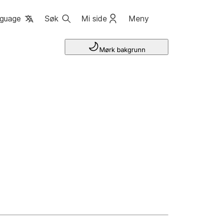
guage
Søk
Mi side
Meny
Mørk bakgrunn