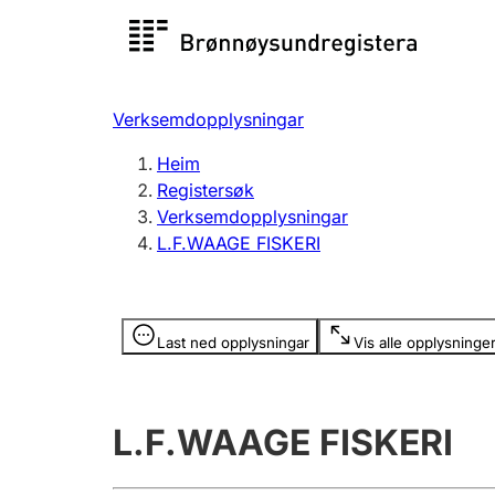
Registersøk
Aksjesel
Registrer
Verksemdopplysningar
Lag og foreining
Fleire
Heim
Registrere, endre, slette
organisa
Registersøk
Verksemdopplysningar
L.F.WAAGE FISKERI
Tinglysing
Jeger
Betaling 
Opplysninger er skjult
Last ned opplysningar
Vis alle opplysninge
Andre tema
L.F.WAAGE FISKERI