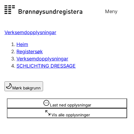
Hopp
Meny
Registersøk
til
Søk
Velg språk
innhald
Verksemdopplysningar
Aksjeselskap
Registrere, endre, slette
Heim
Registersøk
Verksemdopplysningar
Enkeltpersonføretak
SCHLICHTING DRESSAGE
Registrere, endre, slette
Mørk bakgrunn
Lag og foreining
Registrere, endre, slette
Opplysninger er skjult
Last ned opplysningar
Vis alle opplysninger
Fleire organisasjonsformer