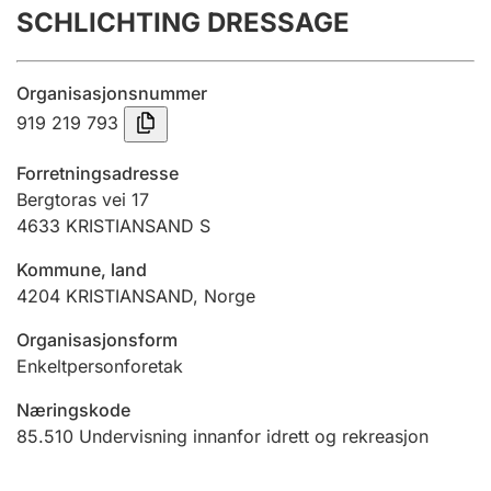
SCHLICHTING DRESSAGE
Årsrekneskap
Innsending og forseinkingsgebyr
Organisasjonsnummer
919 219 793
Tinglysing
Forretningsadresse
Bergtoras vei 17
4633
KRISTIANSAND S
Jeger
Betaling og jegeravgiftskort
Kommune, land
4204
KRISTIANSAND
,
Norge
Ektepaktrettleiaren
Organisasjonsform
Enkeltpersonforetak
Næringskode
Andre tema
85.510
Undervisning innanfor idrett og rekreasjon