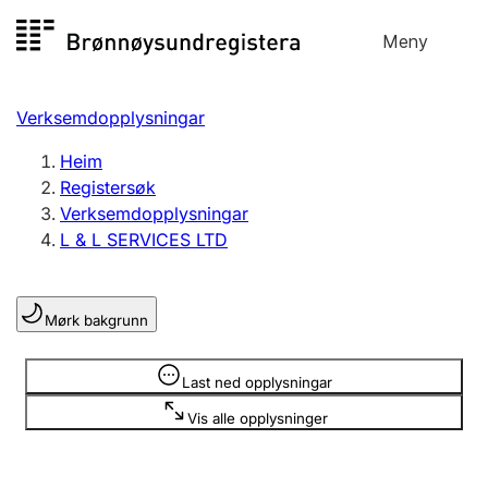
Hopp
Meny
Registersøk
til
Søk
Velg språk
innhald
Verksemdopplysningar
Aksjeselskap
Registrere, endre, slette
Heim
Registersøk
Verksemdopplysningar
Enkeltpersonføretak
L & L SERVICES LTD
Registrere, endre, slette
Mørk bakgrunn
Lag og foreining
Registrere, endre, slette
Opplysninger er skjult
Last ned opplysningar
Vis alle opplysninger
Fleire organisasjonsformer