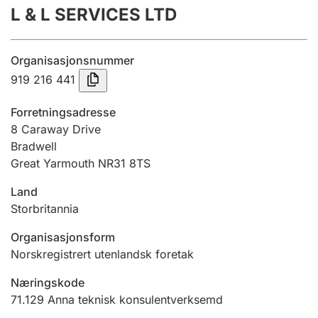
L & L SERVICES LTD
Årsrekneskap
Innsending og forseinkingsgebyr
Organisasjonsnummer
919 216 441
Tinglysing
Forretningsadresse
8 Caraway Drive
Bradwell
Jeger
Great Yarmouth NR31 8TS
Betaling og jegeravgiftskort
Land
Storbritannia
Ektepaktrettleiaren
Organisasjonsform
Norskregistrert utenlandsk foretak
Andre tema
Næringskode
71.129
Anna teknisk konsulentverksemd