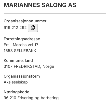
MARIANNES SALONG AS
Årsrekneskap
Innsending og forseinkingsgebyr
Organisasjonsnummer
919 212 292
Tinglysing
Forretningsadresse
Emil Mørchs vei 17
1653
SELLEBAKK
Jeger
Betaling og jegeravgiftskort
Kommune, land
3107
FREDRIKSTAD
,
Norge
Ektepaktrettleiaren
Organisasjonsform
Aksjeselskap
Næringskode
Andre tema
96.210
Frisering og barbering