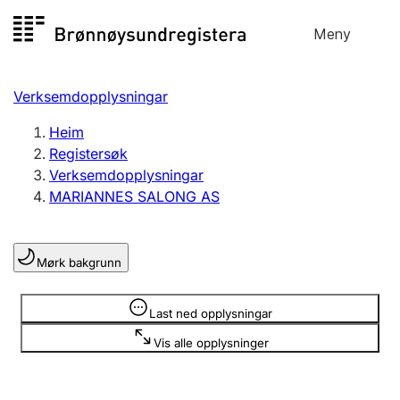
Hopp
Meny
Registersøk
til
Søk
Velg språk
innhald
Verksemdopplysningar
Aksjeselskap
Registrere, endre, slette
Heim
Registersøk
Verksemdopplysningar
Enkeltpersonføretak
MARIANNES SALONG AS
Registrere, endre, slette
Mørk bakgrunn
Lag og foreining
Registrere, endre, slette
Opplysninger er skjult
Last ned opplysningar
Vis alle opplysninger
Fleire organisasjonsformer