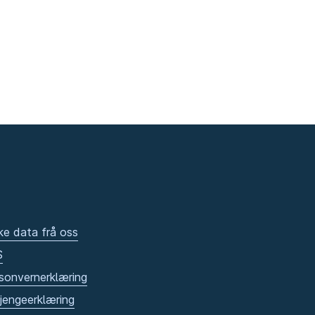
ke data frå oss
S
sonvernerklæring
gjengeerklæring