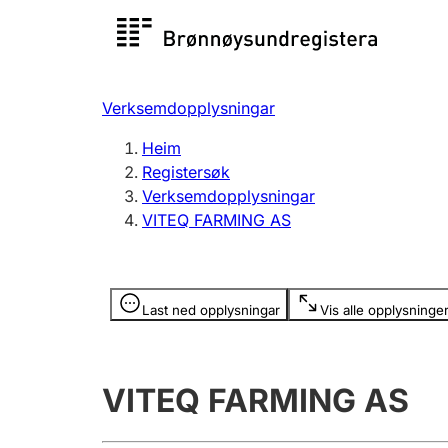
Registersøk
Aksjesel
Registrer
Verksemdopplysningar
Lag og foreining
Fleire
Heim
Registrere, endre, slette
organisa
Registersøk
Verksemdopplysningar
VITEQ FARMING AS
Tinglysing
Jeger
Betaling 
Opplysninger er skjult
Last ned opplysningar
Vis alle opplysninge
Andre tema
VITEQ FARMING AS