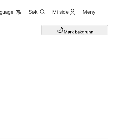
guage
Søk
Mi side
Meny
Mørk bakgrunn