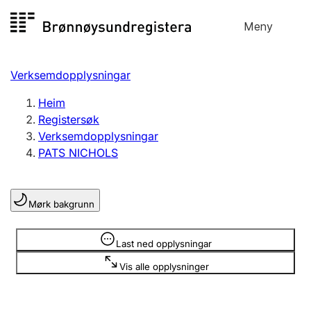
Hopp
Meny
Registersøk
til
Søk
Velg språk
innhald
Verksemdopplysningar
Aksjeselskap
Registrere, endre, slette
Heim
Registersøk
Verksemdopplysningar
Enkeltpersonføretak
PATS NICHOLS
Registrere, endre, slette
Mørk bakgrunn
Lag og foreining
Registrere, endre, slette
Opplysninger er skjult
Last ned opplysningar
Vis alle opplysninger
Fleire organisasjonsformer