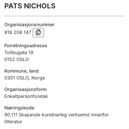
PATS NICHOLS
Årsrekneskap
Innsending og forseinkingsgebyr
Organisasjonsnummer
919 208 147
Tinglysing
Forretningsadresse
Tollbugata 19
0152
OSLO
Jeger
Betaling og jegeravgiftskort
Kommune, land
0301
OSLO
,
Norge
Ektepaktrettleiaren
Organisasjonsform
Enkeltpersonforetak
Næringskode
Andre tema
90.111
Skapande kunstnarleg verksemd innanfor
litteratur