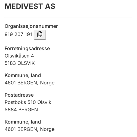
MEDIVEST AS
Årsrekneskap
Innsending og forseinkingsgebyr
Organisasjonsnummer
919 207 191
Tinglysing
Forretningsadresse
Olsvikåsen 4
5183
OLSVIK
Jeger
Betaling og jegeravgiftskort
Kommune, land
4601
BERGEN
,
Norge
Ektepaktrettleiaren
Postadresse
Postboks 510 Olsvik
5884
BERGEN
Andre tema
Kommune, land
4601
BERGEN
,
Norge