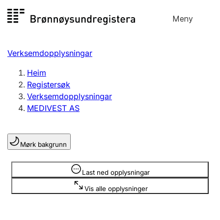
Hopp
Meny
Registersøk
til
Søk
Velg språk
innhald
Verksemdopplysningar
Aksjeselskap
Registrere, endre, slette
Heim
Registersøk
Verksemdopplysningar
Enkeltpersonføretak
MEDIVEST AS
Registrere, endre, slette
Mørk bakgrunn
Lag og foreining
Registrere, endre, slette
Opplysninger er skjult
Last ned opplysningar
Vis alle opplysninger
Fleire organisasjonsformer