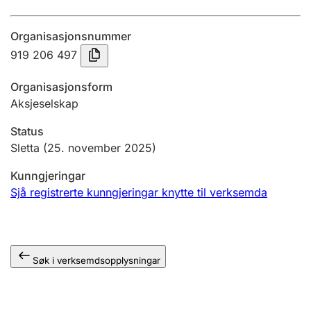
Årsrekneskap
Organisasjonsnummer
Innsending og forseinkingsgebyr
919 206 497
Organisasjonsform
Tinglysing
Aksjeselskap
Status
Jeger
Sletta
(25. november 2025)
Betaling og jegeravgiftskort
Kunngjeringar
Sjå registrerte kunngjeringar knytte til verksemda
Ektepaktrettleiaren
Søk i verksemdsopplysningar
Andre tema