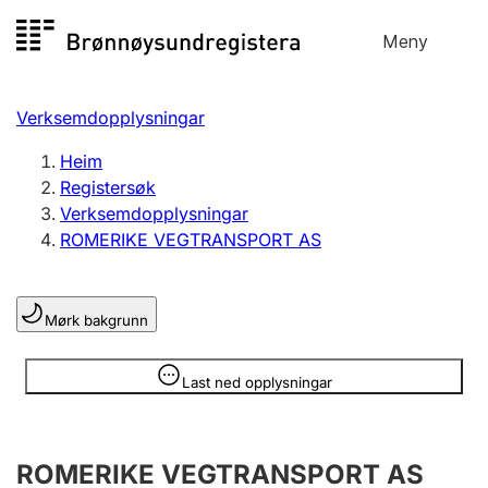
Hopp
Meny
Registersøk
til
Søk
Velg språk
innhald
Verksemdopplysningar
Aksjeselskap
Registrere, endre, slette
Heim
Registersøk
Verksemdopplysningar
Enkeltpersonføretak
ROMERIKE VEGTRANSPORT AS
Registrere, endre, slette
Mørk bakgrunn
Lag og foreining
Registrere, endre, slette
Opplysninger er skjult
Last ned opplysningar
Fleire organisasjonsformer
ROMERIKE VEGTRANSPORT AS