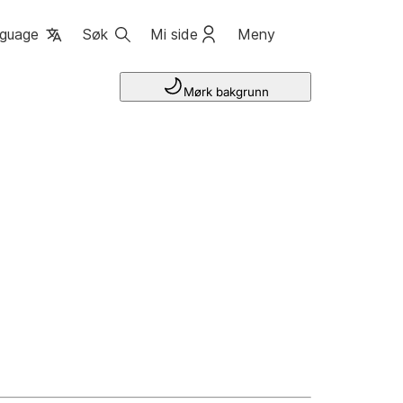
guage
Søk
Mi side
Meny
Mørk bakgrunn