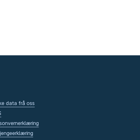
ke data frå oss
S
sonvernerklæring
gjengeerklæring