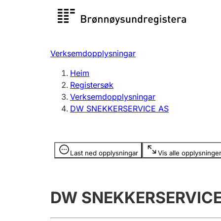
Registersøk
Aksjesel
Registrer
Verksemdopplysningar
Lag og foreining
Fleire
Heim
Registrere, endre, slette
organisa
Registersøk
Verksemdopplysningar
DW SNEKKERSERVICE AS
Tinglysing
Jeger
Betaling 
Opplysninger er skjult
Last ned opplysningar
Vis alle opplysninge
Andre tema
DW SNEKKERSERVICE