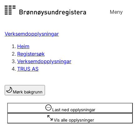
Hopp
Meny
Registersøk
til
Søk
Velg språk
innhald
Verksemdopplysningar
Aksjeselskap
Registrere, endre, slette
Heim
Registersøk
Verksemdopplysningar
Enkeltpersonføretak
TRUS AS
Registrere, endre, slette
Mørk bakgrunn
Lag og foreining
Registrere, endre, slette
Opplysninger er skjult
Last ned opplysningar
Vis alle opplysninger
Fleire organisasjonsformer